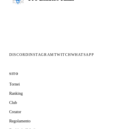
Il circuito competitivo italiano di
Beyblade X. ASD nata nel 2026 per
dare alla community una struttura
organizzata: tornei ranked, ranking
competitivo, tesseramento con
copertura assicurativa privata.
DISCORD
INSTAGRAM
TWITCH
WHATSAPP
SITO
Tornei
Ranking
Club
Creator
Regolamento