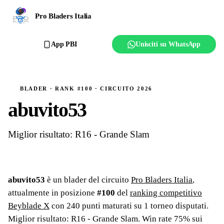
Ranking
Pro Bladers Italia
Club
App PBI
Unisciti su WhatsApp
Creator
Regolamento
BLADER · RANK #100 · CIRCUITO 2026
abuvito53
Affilia il club
Miglior risultato: R16 - Grande Slam
abuvito53
è un blader del circuito
Pro Bladers Italia
,
attualmente in posizione
#
100
del
ranking competitivo
Beyblade X
con
240
punti maturati su
1
torneo
disputati
.
Miglior risultato: R16 - Grande Slam
.
Win rate 75% sui