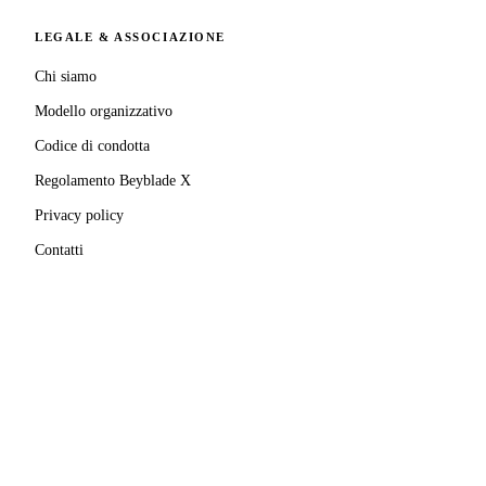
LEGALE & ASSOCIAZIONE
Chi siamo
Modello organizzativo
Codice di condotta
Regolamento Beyblade X
Privacy policy
Contatti
MATRICOLA FIGEST
© 2025–
2026
A.S.D. Pro Bladers Italia
1146NO02
C.F. / P.IVA
02827690039
· Sede legale:
Via Enrico
Mattei, 24
,
28100
Novara
(
NO
)
Beyblade® e Beyblade X® sono marchi registrati di
Takara Tomy Co., Ltd.
Pro Bladers Italia non è affiliata, sponsorizzata o
approvata da Takara Tomy Co., Ltd. o Hasbro, Inc.