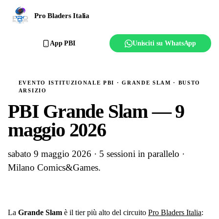
Ranking
Pro Bladers Italia
Club
App PBI
Unisciti su WhatsApp
Creator
EVENTO ISTITUZIONALE PBI · GRANDE SLAM · BUSTO
Regolamento
ARSIZIO
PBI Grande Slam — 9
Affilia il club
maggio 2026
sabato 9 maggio 2026 · 5 sessioni in parallelo ·
Milano Comics&Games.
La
Grande Slam
è il tier più alto del circuito
Pro Bladers Italia
: