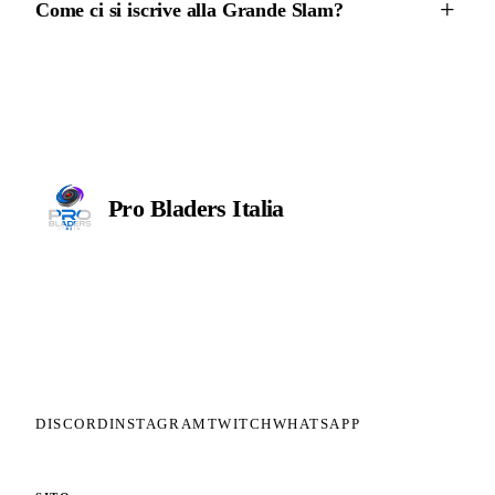
Come ci si iscrive alla Grande Slam?
Pro Bladers
Italia
Il circuito competitivo italiano di
Beyblade X. ASD nata nel 2026 per
dare alla community una struttura
organizzata: tornei ranked, ranking
competitivo, tesseramento con
copertura assicurativa privata.
DISCORD
INSTAGRAM
TWITCH
WHATSAPP