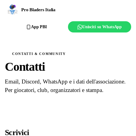
Ranking
Pro Bladers Italia
Club
App PBI
Unisciti su WhatsApp
Creator
Regolamento
CONTATTI & COMMUNITY
Contatti
Affilia il club
Email, Discord, WhatsApp e i dati dell'associazione.
Per giocatori, club, organizzatori e stampa.
Scrivici