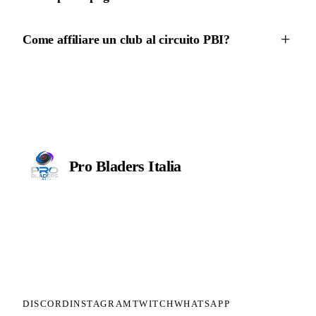
Come affiliare un club al circuito PBI?
Pro Bladers
Italia
Il circuito competitivo italiano di
Beyblade X. ASD nata nel 2026 per
dare alla community una struttura
organizzata: tornei ranked, ranking
competitivo, tesseramento con
copertura assicurativa privata.
DISCORD
INSTAGRAM
TWITCH
WHATSAPP