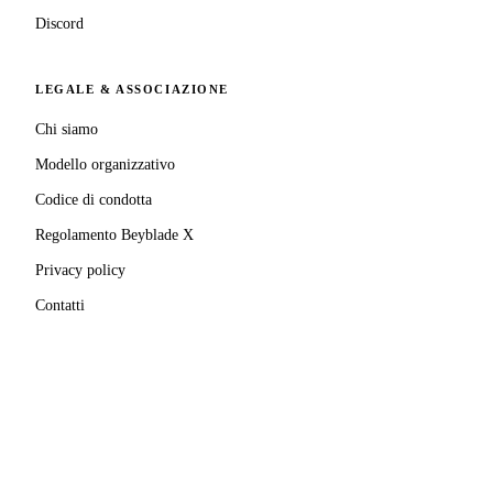
Discord
LEGALE & ASSOCIAZIONE
Chi siamo
Modello organizzativo
Codice di condotta
Regolamento Beyblade X
Privacy policy
Contatti
MATRICOLA FIGEST
© 2025–
2026
A.S.D. Pro Bladers Italia
1146NO02
C.F. / P.IVA
02827690039
· Sede legale:
Via Enrico
Mattei, 24
,
28100
Novara
(
NO
)
Beyblade® e Beyblade X® sono marchi registrati di