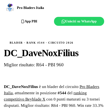
Ranking
Pro Bladers Italia
Club
App PBI
Unisciti su WhatsApp
Creator
Regolamento
BLADER · RANK #544 · CIRCUITO 2026
DC_DaveNoxFilius
Affilia il club
Miglior risultato: R64 - PBI 960
DC_DaveNoxFilius
è un blader del circuito
Pro Bladers
Italia
, attualmente in posizione
#
544
del
ranking
competitivo Beyblade X
con
0
punti maturati su
3
tornei
disputati
. Miglior risultato: R64 - PBI 960
.
Win rate 33.3%