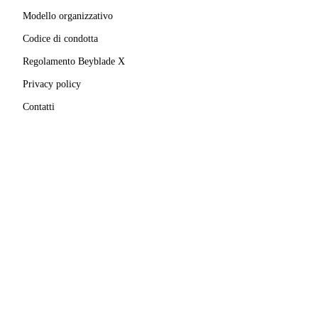
Modello organizzativo
Codice di condotta
Regolamento Beyblade X
Privacy policy
Contatti
MATRICOLA FIGEST
© 2025–
2026
A.S.D. Pro Bladers Italia
1146NO02
C.F. / P.IVA
02827690039
· Sede legale:
Via Enrico
Mattei, 24
,
28100
Novara
(
NO
)
Beyblade® e Beyblade X® sono marchi registrati di
Takara Tomy Co., Ltd.
Pro Bladers Italia non è affiliata, sponsorizzata o
approvata da Takara Tomy Co., Ltd. o Hasbro, Inc.