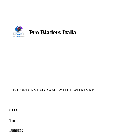
Pro Bladers
Italia
Il circuito competitivo italiano di
Beyblade X. ASD nata nel 2026 per
dare alla community una struttura
organizzata: tornei ranked, ranking
competitivo, tesseramento con
copertura assicurativa privata.
DISCORD
INSTAGRAM
TWITCH
WHATSAPP
SITO
Tornei
Ranking