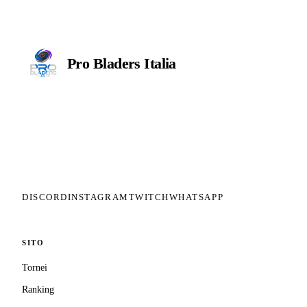
Pro Bladers
Italia
Il circuito competitivo italiano di
Beyblade X. ASD nata nel 2026 per
dare alla community una struttura
organizzata: tornei ranked, ranking
competitivo, tesseramento con
copertura assicurativa privata.
DISCORD
INSTAGRAM
TWITCH
WHATSAPP
SITO
Tornei
Ranking