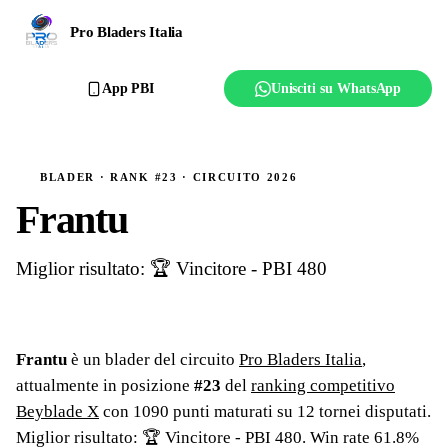
Ranking
Pro Bladers Italia
Club
App PBI
Unisciti su WhatsApp
Creator
Regolamento
BLADER · RANK #23 · CIRCUITO 2026
Frantu
Affilia il club
Miglior risultato: 🏆 Vincitore - PBI 480
Frantu
è un blader del circuito
Pro Bladers Italia
,
attualmente in posizione
#
23
del
ranking competitivo
Beyblade X
con
1090
punti maturati su
12
tornei
disputati
.
Miglior risultato: 🏆 Vincitore - PBI 480
.
Win rate 61.8%