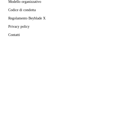
Modello organizzativo
Codice di condotta
Regolamento Beyblade X
Privacy policy
Contatti
MATRICOLA FIGEST
© 2025–
2026
A.S.D. Pro Bladers Italia
1146NO02
C.F. / P.IVA
02827690039
· Sede legale:
Via Enrico
Mattei, 24
,
28100
Novara
(
NO
)
Beyblade® e Beyblade X® sono marchi registrati di
Takara Tomy Co., Ltd.
Pro Bladers Italia non è affiliata, sponsorizzata o
approvata da Takara Tomy Co., Ltd. o Hasbro, Inc.