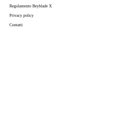
Regolamento Beyblade X
Privacy policy
Contatti
MATRICOLA FIGEST
© 2025–
2026
A.S.D. Pro Bladers Italia
1146NO02
C.F. / P.IVA
02827690039
· Sede legale:
Via Enrico
Mattei, 24
,
28100
Novara
(
NO
)
Beyblade® e Beyblade X® sono marchi registrati di
Takara Tomy Co., Ltd.
Pro Bladers Italia non è affiliata, sponsorizzata o
approvata da Takara Tomy Co., Ltd. o Hasbro, Inc.