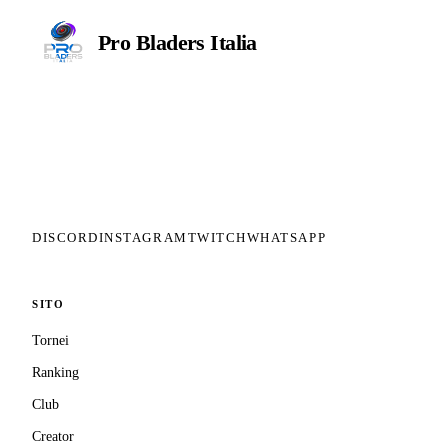
Pro Bladers
Italia
Il circuito competitivo italiano di
Beyblade X. ASD nata nel 2026 per
dare alla community una struttura
organizzata: tornei ranked, ranking
competitivo, tesseramento con
copertura assicurativa privata.
DISCORD
INSTAGRAM
TWITCH
WHATSAPP
SITO
Tornei
Ranking
Club
Creator