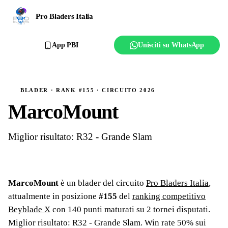
Ranking
Pro Bladers Italia
Club
App PBI
Unisciti su WhatsApp
Creator
Regolamento
BLADER · RANK #155 · CIRCUITO 2026
MarcoMount
Affilia il club
Miglior risultato: R32 - Grande Slam
MarcoMount
è un blader del circuito
Pro Bladers Italia
,
attualmente in posizione
#
155
del
ranking competitivo
Beyblade X
con
140
punti maturati su
2
tornei
disputati
.
Miglior risultato: R32 - Grande Slam
.
Win rate 50% sui