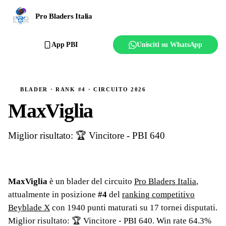
Ranking
Pro Bladers Italia
Club
App PBI
Unisciti su WhatsApp
Creator
Regolamento
BLADER · RANK #4 · CIRCUITO 2026
MaxViglia
Affilia il club
Miglior risultato: 🏆 Vincitore - PBI 640
MaxViglia
è un blader del circuito
Pro Bladers Italia
,
attualmente in posizione
#
4
del
ranking competitivo
Beyblade X
con
1940
punti maturati su
17
tornei
disputati
.
Miglior risultato: 🏆 Vincitore - PBI 640
.
Win rate 64.3%