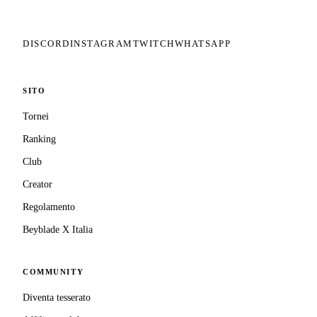
copertura assicurativa privata.
DISCORD
INSTAGRAM
TWITCH
WHATSAPP
SITO
Tornei
Ranking
Club
Creator
Regolamento
Beyblade X Italia
COMMUNITY
Diventa tesserato