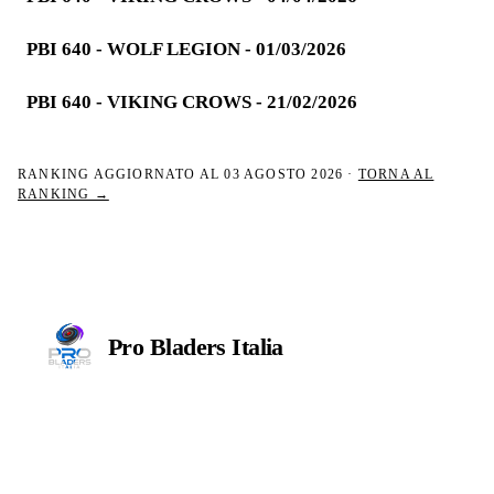
PBI 640 - WOLF LEGION - 01/03/2026
PBI 640 - VIKING CROWS - 21/02/2026
RANKING AGGIORNATO AL
03 AGOSTO 2026
·
TORNA AL
RANKING →
Pro Bladers
Italia
Il circuito competitivo italiano di
Beyblade X. ASD nata nel 2026 per
dare alla community una struttura
organizzata: tornei ranked, ranking
competitivo, tesseramento con