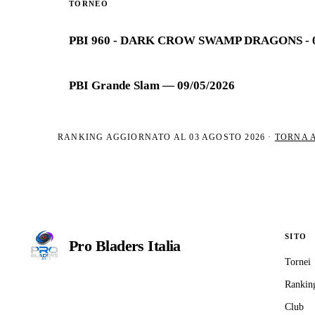
TORNEO
PBI 960 - DARK CROW SWAMP DRAGONS - 0
PBI Grande Slam — 09/05/2026
RANKING AGGIORNATO AL
03 AGOSTO 2026
·
TORNA 
SITO
Pro Bladers
Italia
Tornei
Il circuito competitivo italiano di
Rankin
Beyblade X. ASD nata nel 2026 per
Club
dare alla community una struttura