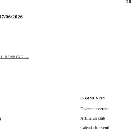
TI
7/06/2026
PBI_960
GRANDE_SLA
AL RANKING →
COMMUNITY
Diventa tesserato
g
Affilia un club
Calendario eventi