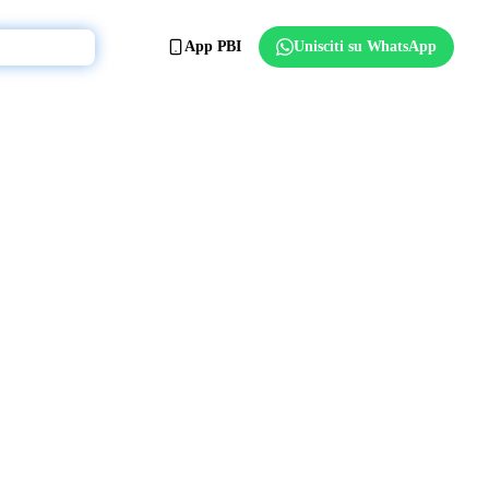
App PBI
Unisciti su WhatsApp
Affilia il club