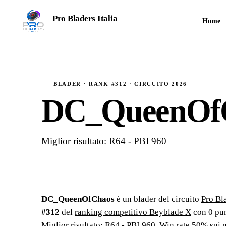
Pro Bladers Italia
Home
TORNEI COMPETITIVI · STAGIONE 2026
BLADER · RANK #312 · CIRCUITO 2026
DC_QueenOf
Miglior risultato: R64 - PBI 960
DC_QueenOfChaos
è un blader del circuito
Pro Bla
#
312
del
ranking competitivo Beyblade X
con
0
pun
Miglior risultato: R64 - PBI 960
.
Win rate 50% sui m