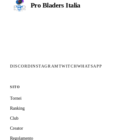
Pro Bladers
Italia
Il circuito competitivo italiano di
Beyblade X. ASD nata nel 2026 per
dare alla community una struttura
organizzata: tornei ranked, ranking
competitivo, tesseramento con
copertura assicurativa privata.
DISCORD
INSTAGRAM
TWITCH
WHATSAPP
SITO
Tornei
Ranking
Club
Creator
Regolamento