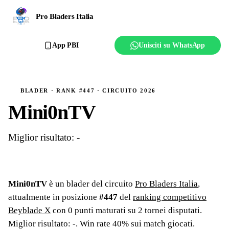
Ranking
Pro Bladers Italia
Club
App PBI
Unisciti su WhatsApp
Creator
Regolamento
BLADER · RANK #447 · CIRCUITO 2026
Mini0nTV
Affilia il club
Miglior risultato: -
Mini0nTV
è un blader del circuito
Pro Bladers Italia
,
attualmente in posizione
#
447
del
ranking competitivo
Beyblade X
con
0
punti maturati su
2
tornei
disputati
.
Miglior risultato: -
.
Win rate 40% sui match giocati.