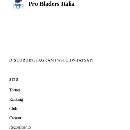
Pro Bladers
Italia
Il circuito competitivo italiano di
Beyblade X. ASD nata nel 2026 per
dare alla community una struttura
organizzata: tornei ranked, ranking
competitivo, tesseramento con
copertura assicurativa privata.
DISCORD
INSTAGRAM
TWITCH
WHATSAPP
SITO
Tornei
Ranking
Club
Creator
Regolamento