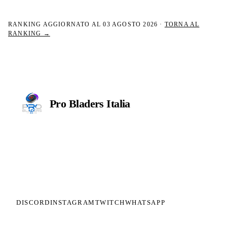
RANKING AGGIORNATO AL
03 AGOSTO 2026
·
TORNA AL
RANKING →
Pro Bladers
Italia
Il circuito competitivo italiano di
Beyblade X. ASD nata nel 2026 per
dare alla community una struttura
organizzata: tornei ranked, ranking
competitivo, tesseramento con
copertura assicurativa privata.
DISCORD
INSTAGRAM
TWITCH
WHATSAPP