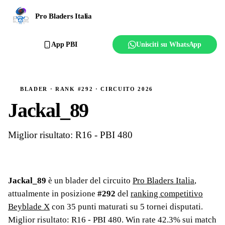
Ranking
Pro Bladers Italia
Club
App PBI
Unisciti su WhatsApp
Creator
Regolamento
BLADER · RANK #292 · CIRCUITO 2026
Jackal_89
Affilia il club
Miglior risultato: R16 - PBI 480
Jackal_89
è un blader del circuito
Pro Bladers Italia
,
attualmente in posizione
#
292
del
ranking competitivo
Beyblade X
con
35
punti maturati su
5
tornei
disputati
.
Miglior risultato: R16 - PBI 480
.
Win rate 42.3% sui match