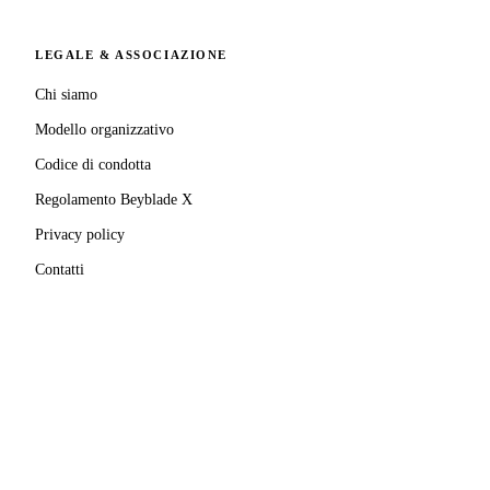
LEGALE & ASSOCIAZIONE
Chi siamo
Modello organizzativo
Codice di condotta
Regolamento Beyblade X
Privacy policy
Contatti
MATRICOLA FIGEST
© 2025–
2026
A.S.D. Pro Bladers Italia
1146NO02
C.F. / P.IVA
02827690039
· Sede legale:
Via Enrico
Mattei, 24
,
28100
Novara
(
NO
)
Beyblade® e Beyblade X® sono marchi registrati di
Takara Tomy Co., Ltd.
Pro Bladers Italia non è affiliata, sponsorizzata o