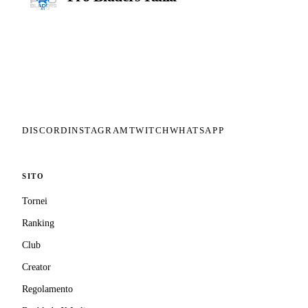
Il circuito competitivo italiano di
Beyblade X. ASD nata nel 2026 per
dare alla community una struttura
organizzata: tornei ranked, ranking
competitivo, tesseramento con
copertura assicurativa privata.
DISCORD
INSTAGRAM
TWITCH
WHATSAPP
SITO
Tornei
Ranking
Club
Creator
Regolamento