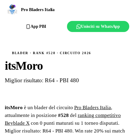
Ranking
Pro Bladers Italia
Club
App PBI
Unisciti su WhatsApp
Creator
Regolamento
BLADER · RANK #528 · CIRCUITO 2026
itsMoro
Affilia il club
Miglior risultato: R64 - PBI 480
itsMoro
è un blader del circuito
Pro Bladers Italia
,
attualmente in posizione
#
528
del
ranking competitivo
Beyblade X
con
0
punti maturati su
1
torneo
disputati
.
Miglior risultato: R64 - PBI 480
.
Win rate 20% sui match