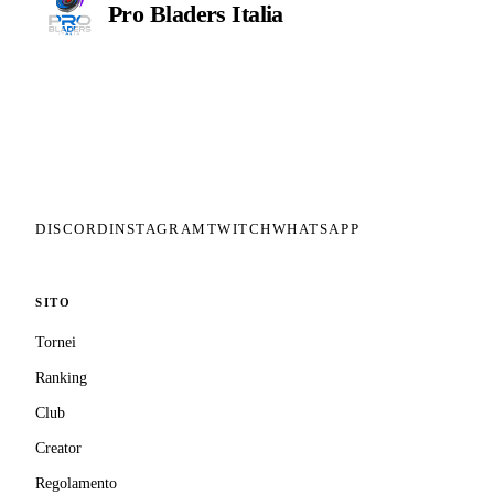
Pro Bladers
Italia
Il circuito competitivo italiano di
Beyblade X. ASD nata nel 2026 per
dare alla community una struttura
organizzata: tornei ranked, ranking
competitivo, tesseramento con
copertura assicurativa privata.
DISCORD
INSTAGRAM
TWITCH
WHATSAPP
SITO
Tornei
Ranking
Club
Creator
Regolamento