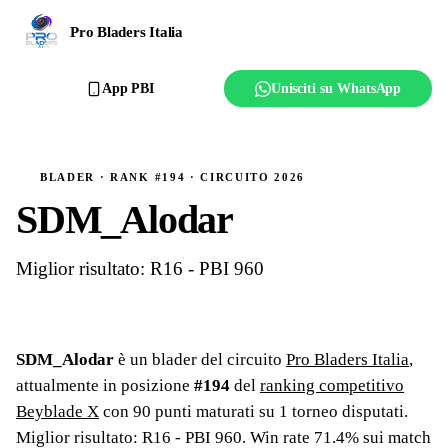
Ranking
Pro Bladers Italia
Club
App PBI
Unisciti su WhatsApp
Creator
Regolamento
BLADER · RANK #194 · CIRCUITO 2026
SDM_Alodar
Affilia il club
Miglior risultato: R16 - PBI 960
SDM_Alodar
è un blader del circuito
Pro Bladers Italia
,
attualmente in posizione
#
194
del
ranking competitivo
Beyblade X
con
90
punti maturati su
1
torneo
disputati
.
Miglior risultato: R16 - PBI 960
.
Win rate 71.4% sui match