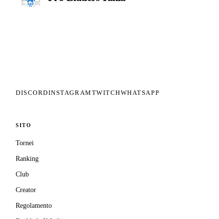
Il circuito competitivo italiano di
Beyblade X. ASD nata nel 2026 per
dare alla community una struttura
organizzata: tornei ranked, ranking
competitivo, tesseramento con
copertura assicurativa privata.
DISCORD
INSTAGRAM
TWITCH
WHATSAPP
SITO
Tornei
Ranking
Club
Creator
Regolamento