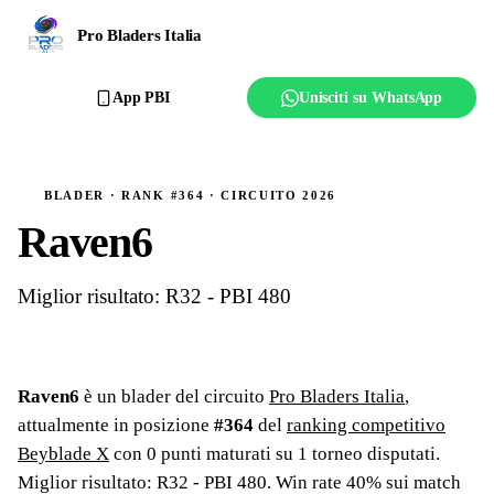
Ranking
Pro Bladers Italia
Club
App PBI
Unisciti su WhatsApp
Creator
Regolamento
BLADER · RANK #364 · CIRCUITO 2026
Raven6
Affilia il club
Miglior risultato: R32 - PBI 480
Raven6
è un blader del circuito
Pro Bladers Italia
,
attualmente in posizione
#
364
del
ranking competitivo
Beyblade X
con
0
punti maturati su
1
torneo
disputati
.
Miglior risultato: R32 - PBI 480
.
Win rate 40% sui match