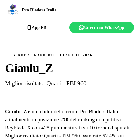
Ranking
Pro Bladers Italia
Club
App PBI
Unisciti su WhatsApp
Creator
Regolamento
BLADER · RANK #70 · CIRCUITO 2026
Gianlu_Z
Affilia il club
Miglior risultato: Quarti - PBI 960
Gianlu_Z
è un blader del circuito
Pro Bladers Italia
,
attualmente in posizione
#
70
del
ranking competitivo
Beyblade X
con
425
punti maturati su
10
tornei
disputati
.
Miglior risultato: Quarti - PBI 960
.
Win rate 52.4% sui