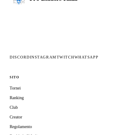
Il circuito competitivo italiano di
Beyblade X. ASD nata nel 2026 per
dare alla community una struttura
organizzata: tornei ranked, ranking
competitivo, tesseramento con
copertura assicurativa privata.
DISCORD
INSTAGRAM
TWITCH
WHATSAPP
SITO
Tornei
Ranking
Club
Creator
Regolamento