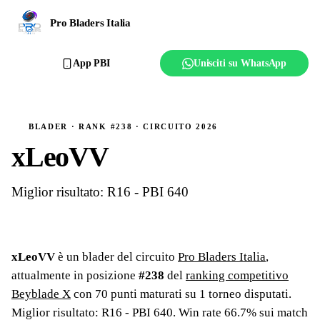
Ranking
Pro Bladers Italia
Club
App PBI
Unisciti su WhatsApp
Creator
Regolamento
BLADER · RANK #238 · CIRCUITO 2026
xLeoVV
Affilia il club
Miglior risultato: R16 - PBI 640
xLeoVV
è un blader del circuito
Pro Bladers Italia
,
attualmente in posizione
#
238
del
ranking competitivo
Beyblade X
con
70
punti maturati su
1
torneo
disputati
.
Miglior risultato: R16 - PBI 640
.
Win rate 66.7% sui match