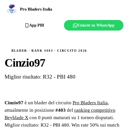
Ranking
Pro Bladers Italia
Club
App PBI
Unisciti su WhatsApp
Creator
Regolamento
BLADER · RANK #403 · CIRCUITO 2026
Cinzio97
Affilia il club
Miglior risultato: R32 - PBI 480
Cinzio97
è un blader del circuito
Pro Bladers Italia
,
attualmente in posizione
#
403
del
ranking competitivo
Beyblade X
con
0
punti maturati su
1
torneo
disputati
.
Miglior risultato: R32 - PBI 480
.
Win rate 50% sui match