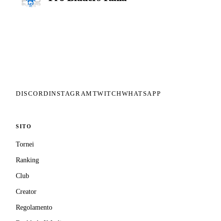
Il circuito competitivo italiano di
Beyblade X. ASD nata nel 2026 per
dare alla community una struttura
organizzata: tornei ranked, ranking
competitivo, tesseramento con
copertura assicurativa privata.
DISCORD
INSTAGRAM
TWITCH
WHATSAPP
SITO
Tornei
Ranking
Club
Creator
Regolamento