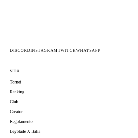
Il circuito competitivo italiano di
Beyblade X. ASD nata nel 2026 per
dare alla community una struttura
organizzata: tornei ranked, ranking
competitivo, tesseramento con
copertura assicurativa privata.
DISCORD
INSTAGRAM
TWITCH
WHATSAPP
SITO
Tornei
Ranking
Club
Creator
Regolamento
Beyblade X Italia