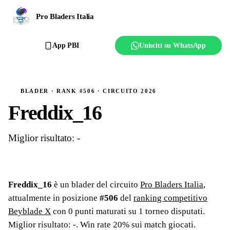
Ranking
Pro Bladers Italia
Club
App PBI
Unisciti su WhatsApp
Creator
Regolamento
BLADER · RANK #506 · CIRCUITO 2026
Freddix_16
Affilia il club
Miglior risultato: -
Freddix_16
è un blader del circuito
Pro Bladers Italia
,
attualmente in posizione
#
506
del
ranking competitivo
Beyblade X
con
0
punti maturati su
1
torneo
disputati
.
Miglior risultato: -
.
Win rate 20% sui match giocati.