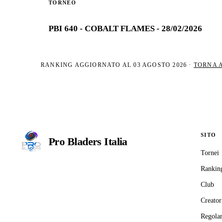
TORNEO
PBI 640 - COBALT FLAMES - 28/02/2026
RANKING AGGIORNATO AL
03 AGOSTO 2026
·
TORNA 
SITO
Pro Bladers
Italia
Tornei
Il circuito competitivo italiano di
Rankin
Beyblade X. ASD nata nel 2026 per
Club
dare alla community una struttura
organizzata: tornei ranked, ranking
Creator
competitivo, tesseramento con
Regola
copertura assicurativa privata.