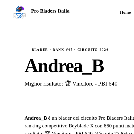
Pro Bladers Italia
Home
TORNEI COMPETITIVI · STAGIONE 2026
BLADER · RANK #47 · CIRCUITO 2026
Andrea_B
Miglior risultato: 🏆 Vincitore - PBI 640
Andrea_B
è un blader del circuito
Pro Bladers Itali
ranking competitivo Beyblade X
con
660
punti matu
risultato: 🏆 Vincitore - PBI 640
.
Win rate 77.8% sui