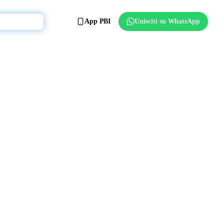
App PBI
Unisciti su WhatsApp
Affilia il club