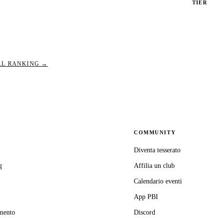
TIER
PBI_640
AL RANKING →
COMMUNITY
Diventa tesserato
g
Affilia un club
Calendario eventi
App PBI
mento
Discord