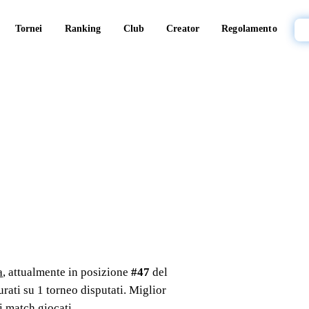
Tornei
Ranking
Club
Creator
Regolamento
a
, attualmente in posizione
#
47
del
rati su
1
torneo
disputati
. Miglior
 match giocati.