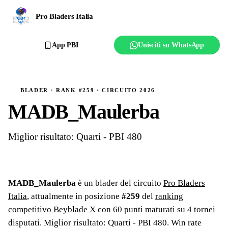
Ranking
Pro Bladers Italia
Club
App PBI
Unisciti su WhatsApp
Creator
Regolamento
BLADER · RANK #259 · CIRCUITO 2026
MADB_Maulerba
Affilia il club
Miglior risultato: Quarti - PBI 480
MADB_Maulerba
è un blader del circuito
Pro Bladers
Italia
, attualmente in posizione
#
259
del
ranking
competitivo Beyblade X
con
60
punti maturati su
4
tornei
disputati
. Miglior risultato: Quarti - PBI 480
.
Win rate