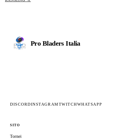
RANKING →
Pro Bladers
Italia
Il circuito competitivo italiano di
Beyblade X. ASD nata nel 2026 per
dare alla community una struttura
organizzata: tornei ranked, ranking
competitivo, tesseramento con
copertura assicurativa privata.
DISCORD
INSTAGRAM
TWITCH
WHATSAPP
SITO
Tornei