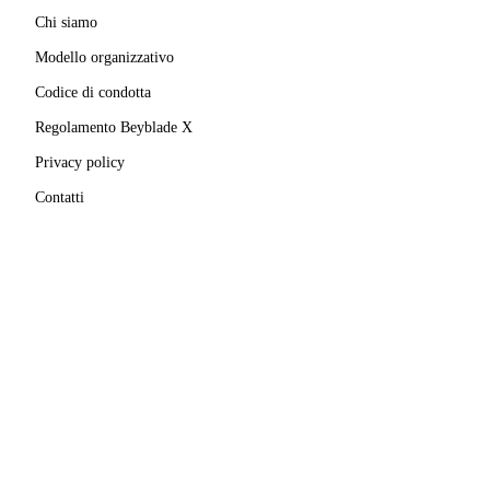
Chi siamo
Modello organizzativo
Codice di condotta
Regolamento Beyblade X
Privacy policy
Contatti
MATRICOLA FIGEST
© 2025–
2026
A.S.D. Pro Bladers Italia
1146NO02
C.F. / P.IVA
02827690039
· Sede legale:
Via Enrico
Mattei, 24
,
28100
Novara
(
NO
)
Beyblade® e Beyblade X® sono marchi registrati di
Takara Tomy Co., Ltd.
Pro Bladers Italia non è affiliata, sponsorizzata o
approvata da Takara Tomy Co., Ltd. o Hasbro, Inc.