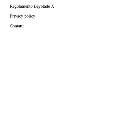
Regolamento Beyblade X
Privacy policy
Contatti
MATRICOLA FIGEST
© 2025–
2026
A.S.D. Pro Bladers Italia
1146NO02
C.F. / P.IVA
02827690039
· Sede legale:
Via Enrico
Mattei, 24
,
28100
Novara
(
NO
)
Beyblade® e Beyblade X® sono marchi registrati di
Takara Tomy Co., Ltd.
Pro Bladers Italia non è affiliata, sponsorizzata o
approvata da Takara Tomy Co., Ltd. o Hasbro, Inc.