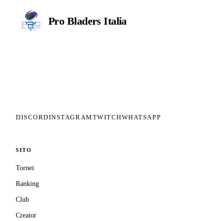
Pro Bladers
Italia
Il circuito competitivo italiano di
Beyblade X. ASD nata nel 2026 per
dare alla community una struttura
organizzata: tornei ranked, ranking
competitivo, tesseramento con
copertura assicurativa privata.
DISCORD
INSTAGRAM
TWITCH
WHATSAPP
SITO
Tornei
Ranking
Club
Creator