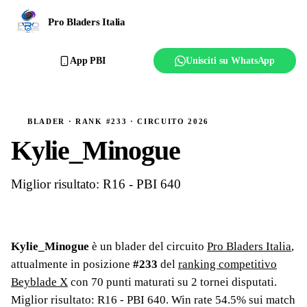
Ranking
Pro Bladers Italia
Club
App PBI
Unisciti su WhatsApp
Creator
Regolamento
BLADER · RANK #233 · CIRCUITO 2026
Kylie_Minogue
Affilia il club
Miglior risultato: R16 - PBI 640
Kylie_Minogue
è un blader del circuito
Pro Bladers Italia
,
attualmente in posizione
#
233
del
ranking competitivo
Beyblade X
con
70
punti maturati su
2
tornei
disputati
.
Miglior risultato: R16 - PBI 640
.
Win rate 54.5% sui match