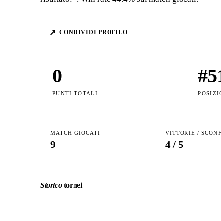
↗
CONDIVIDI PROFILO
0
#
5
PUNTI TOTALI
POSIZI
MATCH GIOCATI
VITTORIE / SCON
9
4
/
5
Storico
tornei