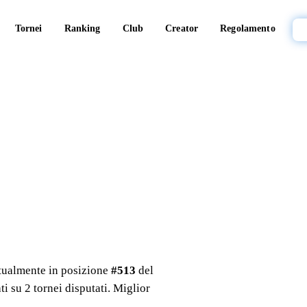
Tornei
Ranking
Club
Creator
Regolamento
ttualmente in posizione
#
513
del
ti su
2
tornei
disputati
. Miglior