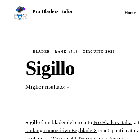
Pro Bladers Italia
Home
TORNEI COMPETITIVI · STAGIONE 2026
BLADER · RANK #513 · CIRCUITO 2026
Sigillo
Miglior risultato: -
Sigillo
è un blader del circuito
Pro Bladers Italia
, a
ranking competitivo Beyblade X
con
0
punti matura
risultato: -
.
Win rate 44.4% sui match giocati.