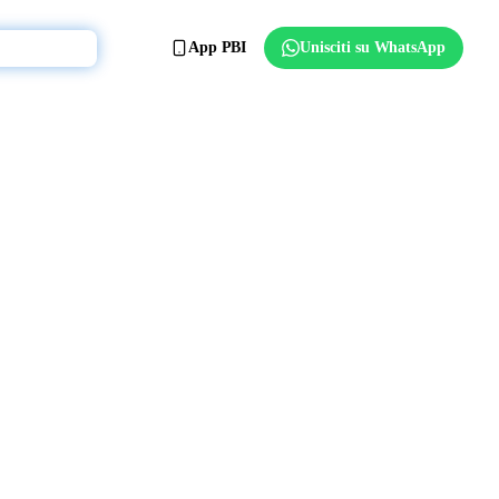
App PBI
Unisciti su WhatsApp
Affilia il club