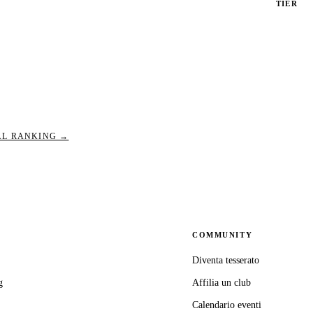
TIER
PBI_480
PBI_640
AL RANKING →
COMMUNITY
Diventa tesserato
g
Affilia un club
Calendario eventi