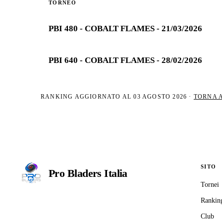
TORNEO
PBI 480 - COBALT FLAMES - 21/03/2026
PBI 640 - COBALT FLAMES - 28/02/2026
RANKING AGGIORNATO AL
03 AGOSTO 2026
·
TORNA 
SITO
Pro Bladers
Italia
Tornei
Il circuito competitivo italiano di
Rankin
Beyblade X. ASD nata nel 2026 per
Club
dare alla community una struttura