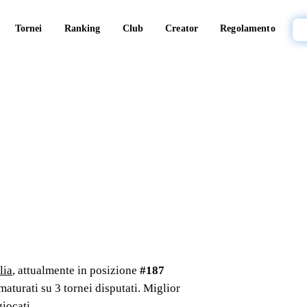
Tornei
Ranking
Club
Creator
Regolamento
lia
, attualmente in posizione
#
187
maturati su
3
tornei
disputati
. Miglior
iocati.