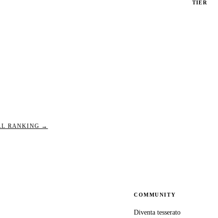
TIER
PBI_480
PBI_480
PBI_640
AL RANKING →
COMMUNITY
Diventa tesserato