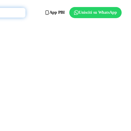
App PBI
Unisciti su WhatsApp
Affilia il club