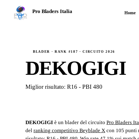
Pro Bladers Italia
Home
TORNEI COMPETITIVI · STAGIONE 2026
BLADER · RANK #187 · CIRCUITO 2026
DEKOGIGI
Miglior risultato: R16 - PBI 480
DEKOGIGI
è un blader del circuito
Pro Bladers Ita
del
ranking competitivo Beyblade X
con
105
punti 
risultato: R16 - PBI 480
.
Win rate 47.1% sui match g