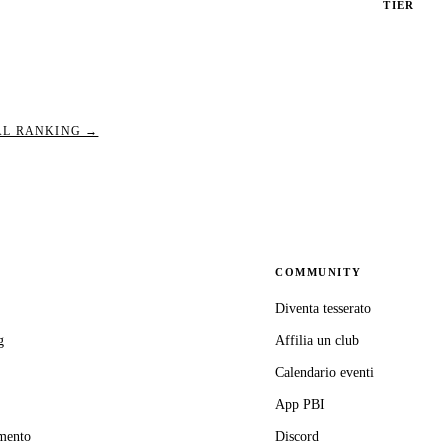
TIER
PBI_640
AL RANKING →
COMMUNITY
Diventa tesserato
g
Affilia un club
Calendario eventi
App PBI
mento
Discord