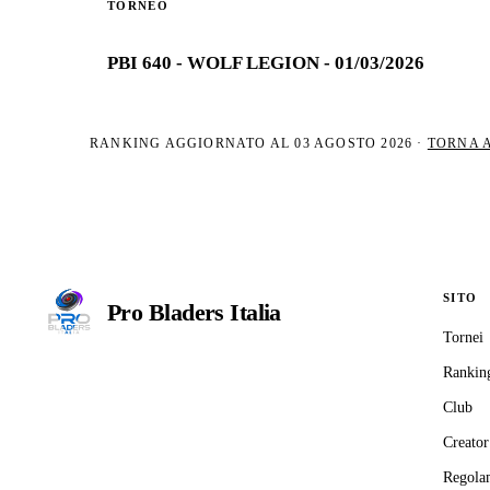
TORNEO
PBI 640 - WOLF LEGION - 01/03/2026
RANKING AGGIORNATO AL
03 AGOSTO 2026
·
TORNA 
SITO
Pro Bladers
Italia
Tornei
Il circuito competitivo italiano di
Rankin
Beyblade X. ASD nata nel 2026 per
Club
dare alla community una struttura
organizzata: tornei ranked, ranking
Creator
competitivo, tesseramento con
Regola
copertura assicurativa privata.