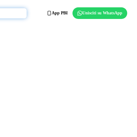
App PBI
Unisciti su WhatsApp
Affilia il club