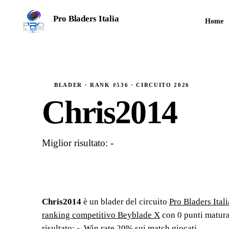
Pro Bladers Italia
Home
TORNEI COMPETITIVI · STAGIONE 2026
BLADER · RANK #536 · CIRCUITO 2026
Chris2014
Miglior risultato: -
Chris2014
è un blader del circuito
Pro Bladers Itali
ranking competitivo Beyblade X
con
0
punti matura
risultato: -
.
Win rate 20% sui match giocati.