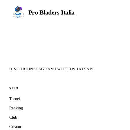
Pro Bladers
Italia
Il circuito competitivo italiano di
Beyblade X. ASD nata nel 2026 per
dare alla community una struttura
organizzata: tornei ranked, ranking
competitivo, tesseramento con
copertura assicurativa privata.
DISCORD
INSTAGRAM
TWITCH
WHATSAPP
SITO
Tornei
Ranking
Club
Creator