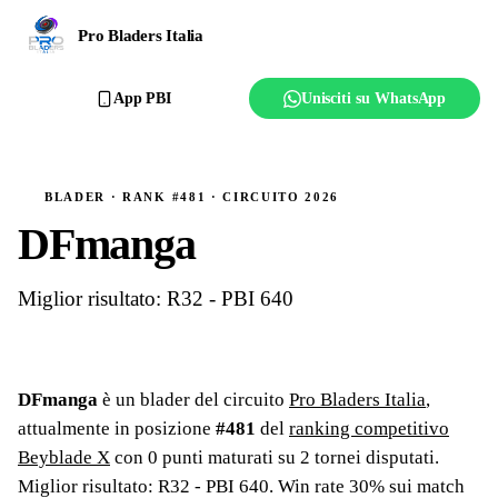
Ranking
Pro Bladers Italia
Club
App PBI
Unisciti su WhatsApp
Creator
Regolamento
BLADER · RANK #481 · CIRCUITO 2026
DFmanga
Affilia il club
Miglior risultato: R32 - PBI 640
DFmanga
è un blader del circuito
Pro Bladers Italia
,
attualmente in posizione
#
481
del
ranking competitivo
Beyblade X
con
0
punti maturati su
2
tornei
disputati
.
Miglior risultato: R32 - PBI 640
.
Win rate 30% sui match