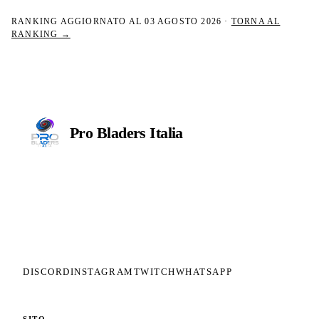
RANKING AGGIORNATO AL
03 AGOSTO 2026
·
TORNA AL
RANKING →
Pro Bladers
Italia
Il circuito competitivo italiano di
Beyblade X. ASD nata nel 2026 per
dare alla community una struttura
organizzata: tornei ranked, ranking
competitivo, tesseramento con
copertura assicurativa privata.
DISCORD
INSTAGRAM
TWITCH
WHATSAPP