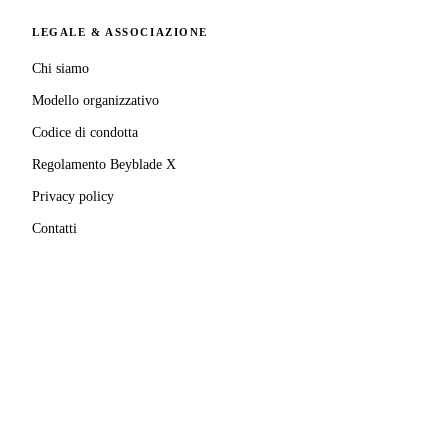
LEGALE & ASSOCIAZIONE
Chi siamo
Modello organizzativo
Codice di condotta
Regolamento Beyblade X
Privacy policy
Contatti
MATRICOLA FIGEST
© 2025–
2026
A.S.D. Pro Bladers Italia
1146NO02
C.F. / P.IVA
02827690039
· Sede legale:
Via Enrico
Mattei, 24
,
28100
Novara
(
NO
)
Beyblade® e Beyblade X® sono marchi registrati di
Takara Tomy Co., Ltd.
Pro Bladers Italia non è affiliata, sponsorizzata o
approvata da Takara Tomy Co., Ltd. o Hasbro, Inc.