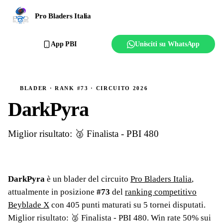
Ranking
Pro Bladers Italia
Club
App PBI
Unisciti su WhatsApp
Creator
Regolamento
BLADER · RANK #73 · CIRCUITO 2026
DarkPyra
Affilia il club
Miglior risultato: 🥈 Finalista - PBI 480
DarkPyra
è un blader del circuito
Pro Bladers Italia
,
attualmente in posizione
#
73
del
ranking competitivo
Beyblade X
con
405
punti maturati su
5
tornei
disputati
.
Miglior risultato: 🥈 Finalista - PBI 480
.
Win rate 50% sui