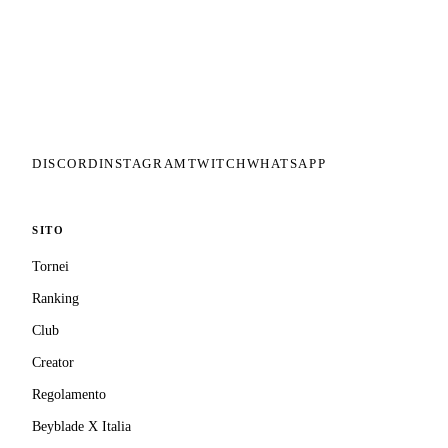
Il circuito competitivo italiano di
Beyblade X. ASD nata nel 2026 per
dare alla community una struttura
organizzata: tornei ranked, ranking
competitivo, tesseramento con
copertura assicurativa privata.
DISCORD
INSTAGRAM
TWITCH
WHATSAPP
SITO
Tornei
Ranking
Club
Creator
Regolamento
Beyblade X Italia