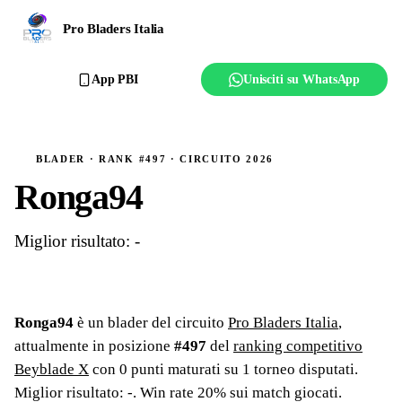
Ranking
Pro Bladers Italia
Club
App PBI
Unisciti su WhatsApp
Creator
Regolamento
BLADER · RANK #497 · CIRCUITO 2026
Ronga94
Affilia il club
Miglior risultato: -
Ronga94
è un blader del circuito
Pro Bladers Italia
,
attualmente in posizione
#
497
del
ranking competitivo
Beyblade X
con
0
punti maturati su
1
torneo
disputati
.
Miglior risultato: -
.
Win rate 20% sui match giocati.