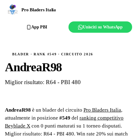
Ranking
Pro Bladers Italia
Club
App PBI
Unisciti su WhatsApp
Creator
Regolamento
BLADER · RANK #549 · CIRCUITO 2026
AndreaR98
Affilia il club
Miglior risultato: R64 - PBI 480
AndreaR98
è un blader del circuito
Pro Bladers Italia
,
attualmente in posizione
#
549
del
ranking competitivo
Beyblade X
con
0
punti maturati su
1
torneo
disputati
.
Miglior risultato: R64 - PBI 480
.
Win rate 20% sui match