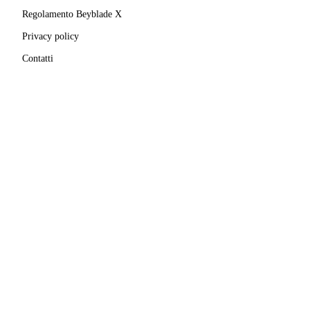
Regolamento Beyblade X
Privacy policy
Contatti
MATRICOLA FIGEST
© 2025–
2026
A.S.D. Pro Bladers Italia
1146NO02
C.F. / P.IVA
02827690039
· Sede legale:
Via Enrico
Mattei, 24
,
28100
Novara
(
NO
)
Beyblade® e Beyblade X® sono marchi registrati di
Takara Tomy Co., Ltd.
Pro Bladers Italia non è affiliata, sponsorizzata o
approvata da Takara Tomy Co., Ltd. o Hasbro, Inc.