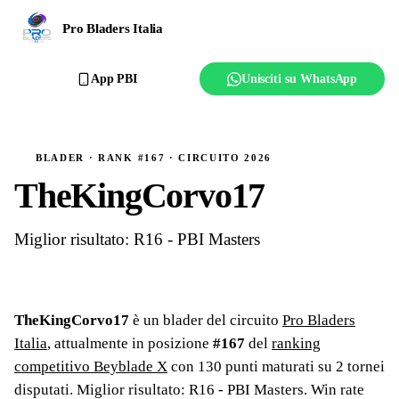
Ranking
Pro Bladers Italia
Club
App PBI
Unisciti su WhatsApp
Creator
Regolamento
BLADER · RANK #167 · CIRCUITO 2026
TheKingCorvo17
Affilia il club
Miglior risultato: R16 - PBI Masters
TheKingCorvo17
è un blader del circuito
Pro Bladers
Italia
, attualmente in posizione
#
167
del
ranking
competitivo Beyblade X
con
130
punti maturati su
2
tornei
disputati
. Miglior risultato: R16 - PBI Masters
.
Win rate