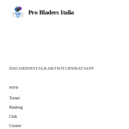
Pro Bladers
Italia
Il circuito competitivo italiano di
Beyblade X. ASD nata nel 2026 per
dare alla community una struttura
organizzata: tornei ranked, ranking
competitivo, tesseramento con
copertura assicurativa privata.
DISCORD
INSTAGRAM
TWITCH
WHATSAPP
SITO
Tornei
Ranking
Club
Creator