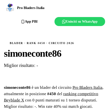
Ranking
Pro Bladers Italia
Club
App PBI
Unisciti su WhatsApp
Creator
Regolamento
BLADER · RANK #450 · CIRCUITO 2026
simoneconte86
Affilia il club
Miglior risultato: -
simoneconte86
è un blader del circuito
Pro Bladers Italia
,
attualmente in posizione
#
450
del
ranking competitivo
Beyblade X
con
0
punti maturati su
1
torneo
disputati
.
Miglior risultato: -
.
Win rate 40% sui match giocati.