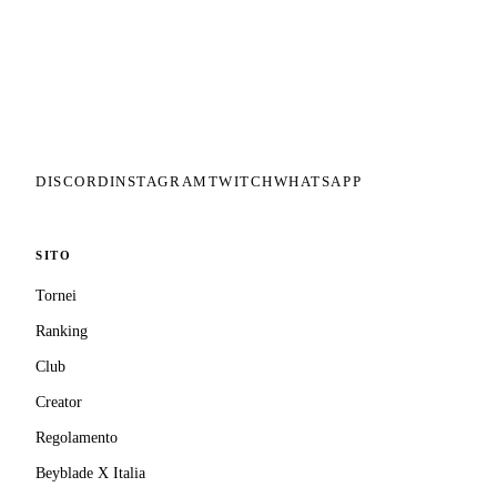
Il circuito competitivo italiano di
Beyblade X. ASD nata nel 2026 per
dare alla community una struttura
organizzata: tornei ranked, ranking
competitivo, tesseramento con
copertura assicurativa privata.
DISCORD
INSTAGRAM
TWITCH
WHATSAPP
SITO
Tornei
Ranking
Club
Creator
Regolamento
Beyblade X Italia