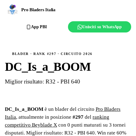
Ranking
Pro Bladers Italia
Club
App PBI
Unisciti su WhatsApp
Creator
Regolamento
BLADER · RANK #297 · CIRCUITO 2026
DC_Is_a_BOOM
Affilia il club
Miglior risultato: R32 - PBI 640
DC_Is_a_BOOM
è un blader del circuito
Pro Bladers
Italia
, attualmente in posizione
#
297
del
ranking
competitivo Beyblade X
con
0
punti maturati su
3
tornei
disputati
. Miglior risultato: R32 - PBI 640
.
Win rate 60%