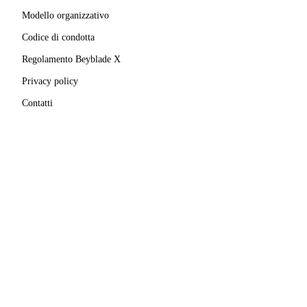
Modello organizzativo
Codice di condotta
Regolamento Beyblade X
Privacy policy
Contatti
MATRICOLA FIGEST
© 2025–
2026
A.S.D. Pro Bladers Italia
1146NO02
C.F. / P.IVA
02827690039
· Sede legale:
Via Enrico
Mattei, 24
,
28100
Novara
(
NO
)
Beyblade® e Beyblade X® sono marchi registrati di
Takara Tomy Co., Ltd.
Pro Bladers Italia non è affiliata, sponsorizzata o
approvata da Takara Tomy Co., Ltd. o Hasbro, Inc.