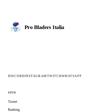
Pro Bladers
Italia
Il circuito competitivo italiano di
Beyblade X. ASD nata nel 2026 per
dare alla community una struttura
organizzata: tornei ranked, ranking
competitivo, tesseramento con
copertura assicurativa privata.
DISCORD
INSTAGRAM
TWITCH
WHATSAPP
SITO
Tornei
Ranking