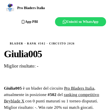
Ranking
Pro Bladers Italia
Club
App PBI
Unisciti su WhatsApp
Creator
Regolamento
BLADER · RANK #502 · CIRCUITO 2026
Giulia005
Affilia il club
Miglior risultato: -
Giulia005
è un blader del circuito
Pro Bladers Italia
,
attualmente in posizione
#
502
del
ranking competitivo
Beyblade X
con
0
punti maturati su
1
torneo
disputati
.
Miglior risultato: -
.
Win rate 20% sui match giocati.