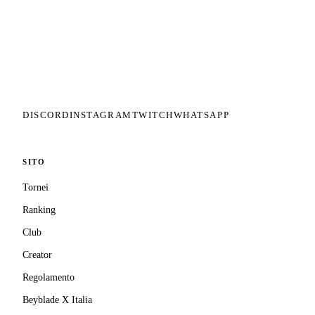
Il circuito competitivo italiano di
Beyblade X. ASD nata nel 2026 per
dare alla community una struttura
organizzata: tornei ranked, ranking
competitivo, tesseramento con
copertura assicurativa privata.
DISCORD
INSTAGRAM
TWITCH
WHATSAPP
SITO
Tornei
Ranking
Club
Creator
Regolamento
Beyblade X Italia