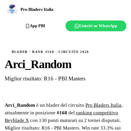
Ranking
Pro Bladers Italia
Club
App PBI
Unisciti su WhatsApp
Creator
Regolamento
BLADER · RANK #168 · CIRCUITO 2026
Arci_Random
Affilia il club
Miglior risultato: R16 - PBI Masters
Arci_Random
è un blader del circuito
Pro Bladers Italia
,
attualmente in posizione
#
168
del
ranking competitivo
Beyblade X
con
130
punti maturati su
2
tornei
disputati
.
Miglior risultato: R16 - PBI Masters
.
Win rate 33.3% sui