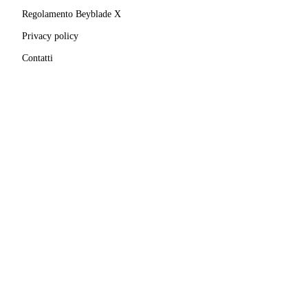
Regolamento Beyblade X
Privacy policy
Contatti
MATRICOLA FIGEST
© 2025–
2026
A.S.D. Pro Bladers Italia
1146NO02
C.F. / P.IVA
02827690039
· Sede legale:
Via Enrico
Mattei, 24
,
28100
Novara
(
NO
)
Beyblade® e Beyblade X® sono marchi registrati di
Takara Tomy Co., Ltd.
Pro Bladers Italia non è affiliata, sponsorizzata o
approvata da Takara Tomy Co., Ltd. o Hasbro, Inc.