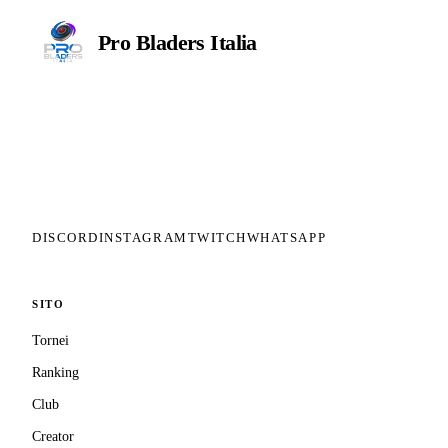
Pro Bladers
Italia
Il circuito competitivo italiano di
Beyblade X. ASD nata nel 2026 per
dare alla community una struttura
organizzata: tornei ranked, ranking
competitivo, tesseramento con
copertura assicurativa privata.
DISCORD
INSTAGRAM
TWITCH
WHATSAPP
SITO
Tornei
Ranking
Club
Creator