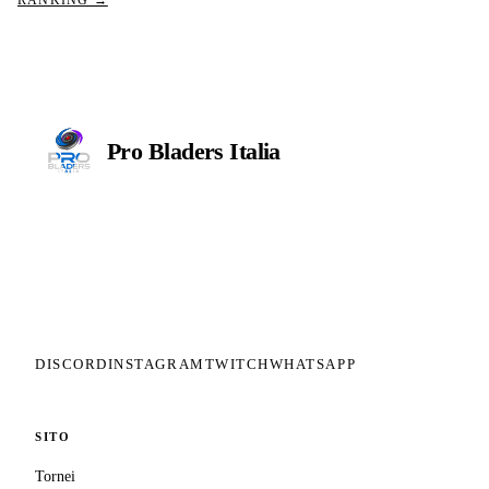
RANKING →
Pro Bladers
Italia
Il circuito competitivo italiano di
Beyblade X. ASD nata nel 2026 per
dare alla community una struttura
organizzata: tornei ranked, ranking
competitivo, tesseramento con
copertura assicurativa privata.
DISCORD
INSTAGRAM
TWITCH
WHATSAPP
SITO
Tornei