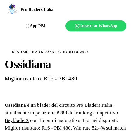
Ranking
Pro Bladers Italia
Club
App PBI
Unisciti su WhatsApp
Creator
Regolamento
BLADER · RANK #283 · CIRCUITO 2026
Ossidiana
Affilia il club
Miglior risultato: R16 - PBI 480
Ossidiana
è un blader del circuito
Pro Bladers Italia
,
attualmente in posizione
#
283
del
ranking competitivo
Beyblade X
con
35
punti maturati su
4
tornei
disputati
.
Miglior risultato: R16 - PBI 480
.
Win rate 52.4% sui match