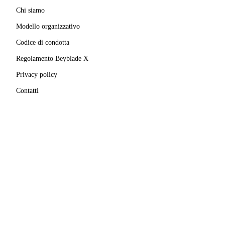
Chi siamo
Modello organizzativo
Codice di condotta
Regolamento Beyblade X
Privacy policy
Contatti
MATRICOLA FIGEST
© 2025–
2026
A.S.D. Pro Bladers Italia
1146NO02
C.F. / P.IVA
02827690039
· Sede legale:
Via Enrico
Mattei, 24
,
28100
Novara
(
NO
)
Beyblade® e Beyblade X® sono marchi registrati di
Takara Tomy Co., Ltd.
Pro Bladers Italia non è affiliata, sponsorizzata o
approvata da Takara Tomy Co., Ltd. o Hasbro, Inc.