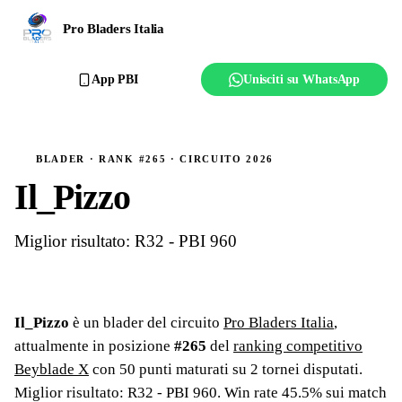
Ranking
Pro Bladers Italia
Club
App PBI
Unisciti su WhatsApp
Creator
Regolamento
BLADER · RANK #265 · CIRCUITO 2026
Il_Pizzo
Affilia il club
Miglior risultato: R32 - PBI 960
Il_Pizzo
è un blader del circuito
Pro Bladers Italia
,
attualmente in posizione
#
265
del
ranking competitivo
Beyblade X
con
50
punti maturati su
2
tornei
disputati
.
Miglior risultato: R32 - PBI 960
.
Win rate 45.5% sui match