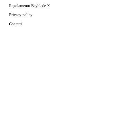
Regolamento Beyblade X
Privacy policy
Contatti
MATRICOLA FIGEST
© 2025–
2026
A.S.D. Pro Bladers Italia
1146NO02
C.F. / P.IVA
02827690039
· Sede legale:
Via Enrico
Mattei, 24
,
28100
Novara
(
NO
)
Beyblade® e Beyblade X® sono marchi registrati di
Takara Tomy Co., Ltd.
Pro Bladers Italia non è affiliata, sponsorizzata o
approvata da Takara Tomy Co., Ltd. o Hasbro, Inc.