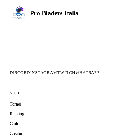
Pro Bladers
Italia
Il circuito competitivo italiano di
Beyblade X. ASD nata nel 2026 per
dare alla community una struttura
organizzata: tornei ranked, ranking
competitivo, tesseramento con
copertura assicurativa privata.
DISCORD
INSTAGRAM
TWITCH
WHATSAPP
SITO
Tornei
Ranking
Club
Creator