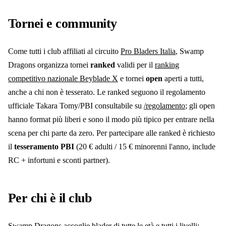
Tornei e community
Come tutti i club affiliati al circuito
Pro Bladers Italia
,
Swamp
Dragons
organizza tornei
ranked
validi per il
ranking
competitivo nazionale Beyblade X
e tornei
open
aperti a tutti,
anche a chi non è tesserato. Le ranked seguono il regolamento
ufficiale Takara Tomy/PBI consultabile su
/regolamento
; gli open
hanno format più liberi e sono il modo più tipico per entrare nella
scena per chi parte da zero.
Per partecipare alle ranked è richiesto
il
tesseramento PBI
(20 € adulti / 15 € minorenni l'anno, include
RC + infortuni e sconti partner).
Per chi è il club
Swamp Dragons
accoglie blader di tutte le età e tutti i livelli: