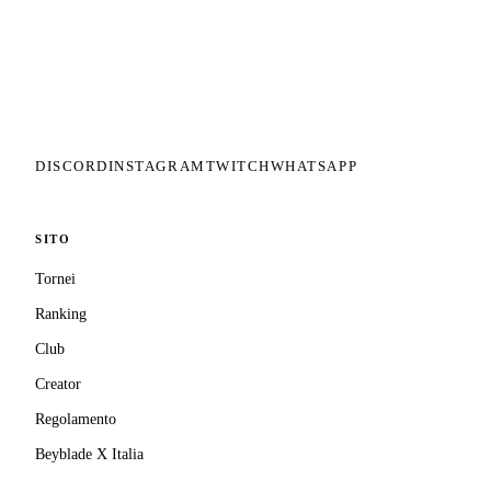
Il circuito competitivo italiano di
Beyblade X. ASD nata nel 2026 per
dare alla community una struttura
organizzata: tornei ranked, ranking
competitivo, tesseramento con
copertura assicurativa privata.
DISCORD
INSTAGRAM
TWITCH
WHATSAPP
SITO
Tornei
Ranking
Club
Creator
Regolamento
Beyblade X Italia