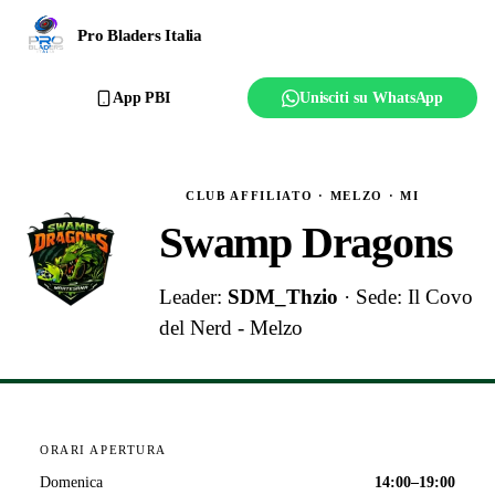
Ranking
Pro Bladers Italia
Club
App PBI
Unisciti su WhatsApp
Creator
Regolamento
CLUB AFFILIATO
· MELZO
· MI
Swamp Dragons
Affilia il club
Leader:
SDM_Thzio
· Sede: Il Covo
del Nerd - Melzo
ORARI APERTURA
Domenica
14:00
–
19:00