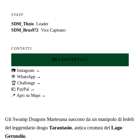
STAFF
SDM_Thzio
Leader
SDM_Brus972
Vice Capitano
CONTATTI
✉️ CONTATTACI
📷 Instagram →
💬 WhatsApp →
🏆 Challonge →
💶 PayPal →
📍 Apri su Maps →
Gli Swamp Dragons Martesana nascono da un manipolo di fedeli
del leggendario drago
Tarantasio
, antica creatura del
Lago
Gerundio
.