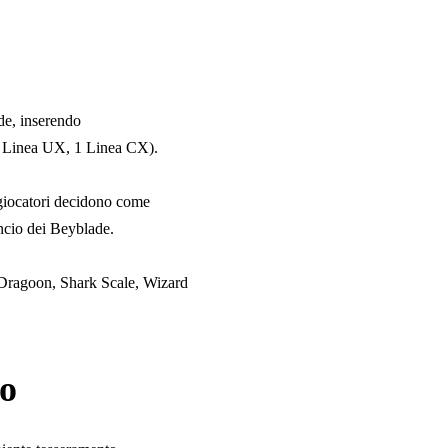
e, inserendo
1 Linea UX, 1 Linea CX).
i giocatori decidono come
ancio dei Beyblade.
lt Dragoon, Shark Scale, Wizard
eo