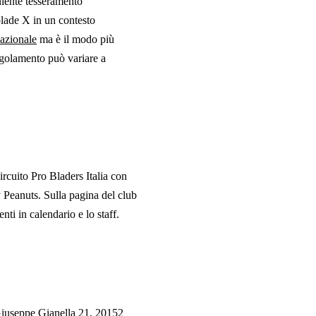
, niente tesseramento
blade X in un contesto
azionale
ma è il modo più
regolamento può variare a
 circuito Pro Bladers Italia
con
y Peanuts
.
Sulla pagina del club
venti in calendario e lo staff.
Giuseppe Gianella 21, 20152