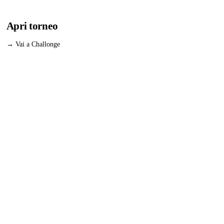
ISCRIZIONI APERTE
Apri torneo
→ Vai a Challonge