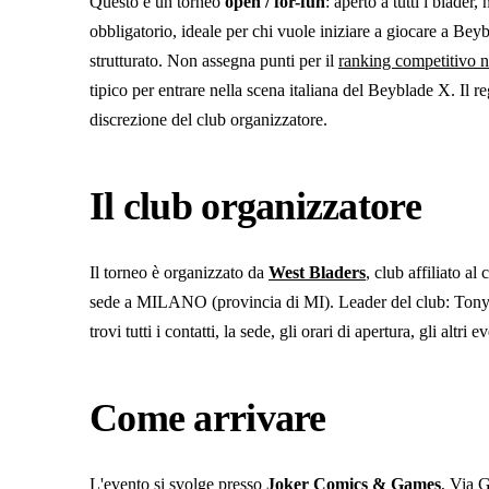
Questo è un torneo
open / for-fun
: aperto a tutti i blader
obbligatorio, ideale per chi vuole iniziare a giocare a Bey
strutturato. Non assegna punti per il
ranking competitivo n
tipico per entrare nella scena italiana del Beyblade X. Il 
discrezione del club organizzatore.
Il club organizzatore
Il torneo è organizzato da
West Bladers
, club affiliato al
sede a MILANO
(provincia di MI)
. Leader del club: Ton
trovi tutti i contatti, la sede, gli orari di apertura, gli altri e
Come arrivare
L'evento si svolge
presso
Joker Comics & Games
, Via 