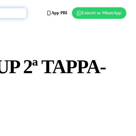
App PBI
Unisciti su WhatsApp
Affilia il club
 2ª TAPPA-