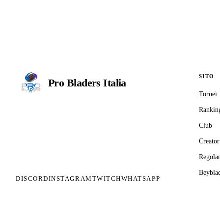
SITO
Pro Bladers
Italia
Tornei
Il circuito competitivo italiano di
Rankin
Beyblade X. ASD nata nel 2026 per
Club
dare alla community una struttura
organizzata: tornei ranked, ranking
Creator
competitivo, tesseramento con
Regola
copertura assicurativa privata.
Beyblad
DISCORD
INSTAGRAM
TWITCH
WHATSAPP