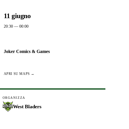
QUANDO
11 giugno
20:30
— 00:00
DOVE
Joker Comics & Games
Via Giuseppe Gianella 21, 20152 Milano città metropolitana
di Milano, Italia
APRI SU MAPS →
ORGANIZZA
West Bladers