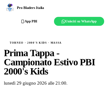
Ranking
Pro Bladers Italia
Club
App PBI
Unisciti su WhatsApp
Creator
Regolamento
TORNEO · 2000'S KIDS · MASSA
Prima Tappa -
Affilia il club
Campionato Estivo PBI
2000's Kids
lunedì 29 giugno 2026 alle 21:00.