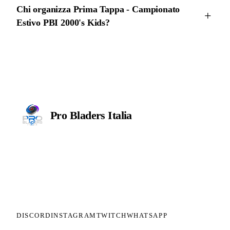
Chi organizza Prima Tappa - Campionato
Estivo PBI 2000's Kids?
Pro Bladers
Italia
Il circuito competitivo italiano di
Beyblade X. ASD nata nel 2026 per
dare alla community una struttura
organizzata: tornei ranked, ranking
competitivo, tesseramento con
copertura assicurativa privata.
DISCORD
INSTAGRAM
TWITCH
WHATSAPP