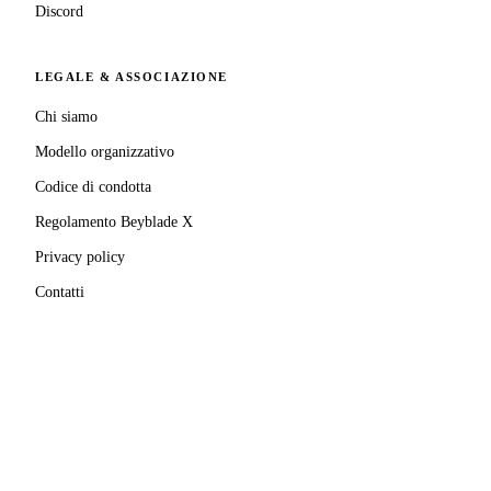
Discord
LEGALE & ASSOCIAZIONE
Chi siamo
Modello organizzativo
Codice di condotta
Regolamento Beyblade X
Privacy policy
Contatti
MATRICOLA FIGEST
© 2025–
2026
A.S.D. Pro Bladers Italia
1146NO02
C.F. / P.IVA
02827690039
· Sede legale:
Via Enrico
Mattei, 24
,
28100
Novara
(
NO
)
Beyblade® e Beyblade X® sono marchi registrati di
Takara Tomy Co., Ltd.