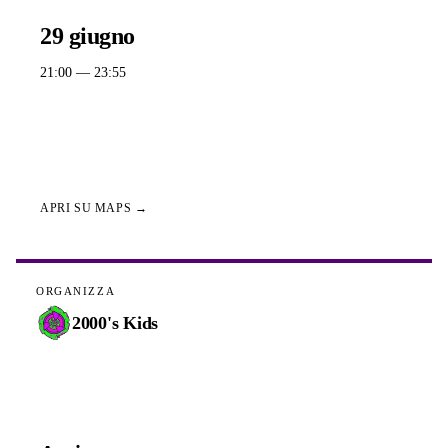
QUANDO
29 giugno
21:00
— 23:55
DOVE
Via Lungomare di Levante 1, 54100 Massa provincia di Massa-
Carrara, Italia
APRI SU MAPS →
ORGANIZZA
2000's Kids
ISCRIZIONI APERTE