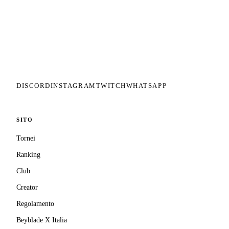
Il circuito competitivo italiano di
Beyblade X. ASD nata nel 2026 per
dare alla community una struttura
organizzata: tornei ranked, ranking
competitivo, tesseramento con
copertura assicurativa privata.
DISCORD
INSTAGRAM
TWITCH
WHATSAPP
SITO
Tornei
Ranking
Club
Creator
Regolamento
Beyblade X Italia