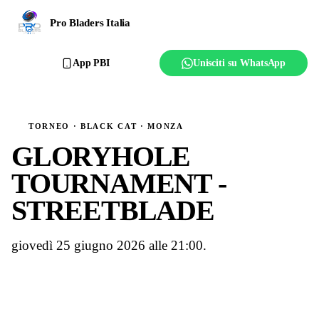
Ranking
Pro Bladers Italia
Club
App PBI
Unisciti su WhatsApp
Creator
Regolamento
TORNEO · BLACK CAT · MONZA
GLORYHOLE
Affilia il club
TOURNAMENT -
STREETBLADE
giovedì 25 giugno 2026 alle 21:00.