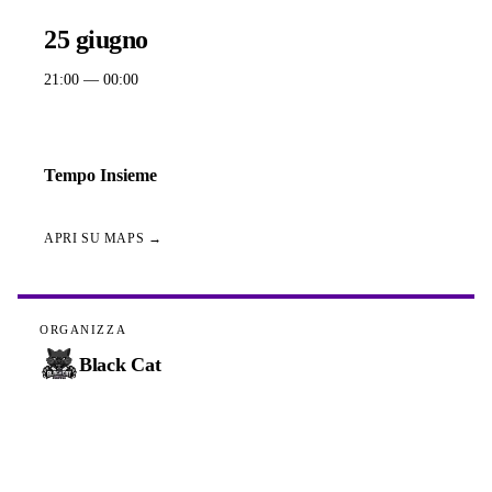
QUANDO
25 giugno
21:00
— 00:00
DOVE
Tempo Insieme
Via Paolo Veronese, 20900 Monza, Italia
APRI SU MAPS →
ORGANIZZA
Black Cat
BRACKET CHALLONGE