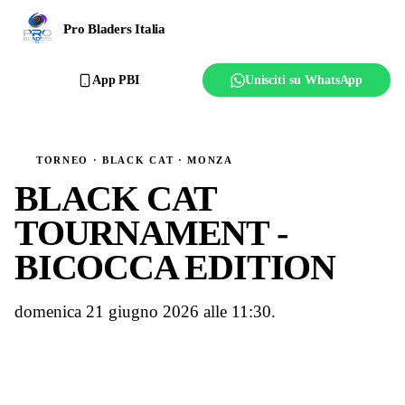
Ranking
Pro Bladers Italia
Club
App PBI
Unisciti su WhatsApp
Creator
Regolamento
TORNEO · BLACK CAT · MONZA
BLACK CAT
Affilia il club
TOURNAMENT -
BICOCCA EDITION
domenica 21 giugno 2026 alle 11:30.