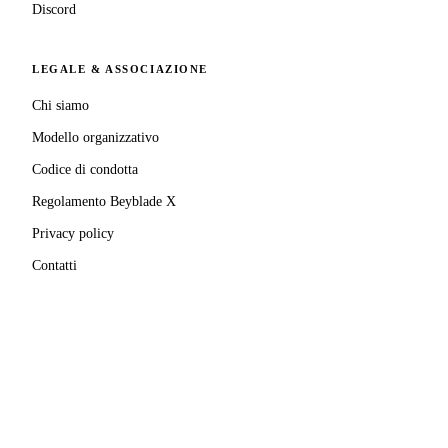
Discord
LEGALE & ASSOCIAZIONE
Chi siamo
Modello organizzativo
Codice di condotta
Regolamento Beyblade X
Privacy policy
Contatti
MATRICOLA FIGEST
© 2025–
2026
A.S.D. Pro Bladers Italia
1146NO02
C.F. / P.IVA
02827690039
· Sede legale:
Via Enrico
Mattei, 24
,
28100
Novara
(
NO
)
Beyblade® e Beyblade X® sono marchi registrati di
Takara Tomy Co., Ltd.