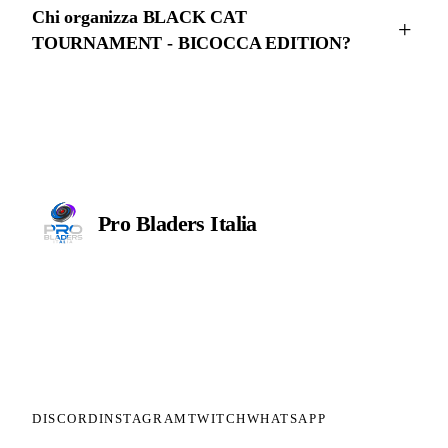
Chi organizza BLACK CAT
TOURNAMENT - BICOCCA EDITION?
Pro Bladers
Italia
Il circuito competitivo italiano di
Beyblade X. ASD nata nel 2026 per
dare alla community una struttura
organizzata: tornei ranked, ranking
competitivo, tesseramento con
copertura assicurativa privata.
DISCORD
INSTAGRAM
TWITCH
WHATSAPP