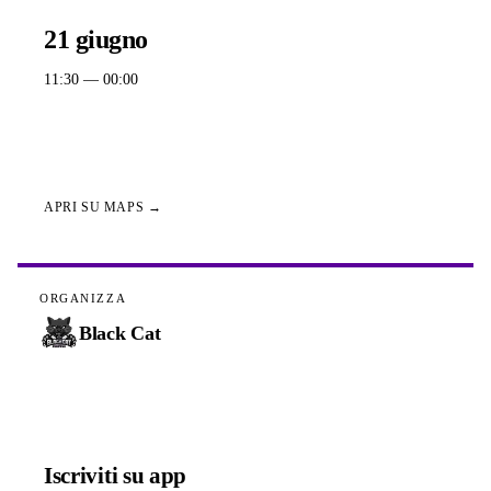
QUANDO
21 giugno
11:30
— 00:00
DOVE
Diapason - Via Friedrich Von Hayek, 20126 Milano, Italia
APRI SU MAPS →
ORGANIZZA
Black Cat
BRACKET CHALLONGE
Iscriviti su app